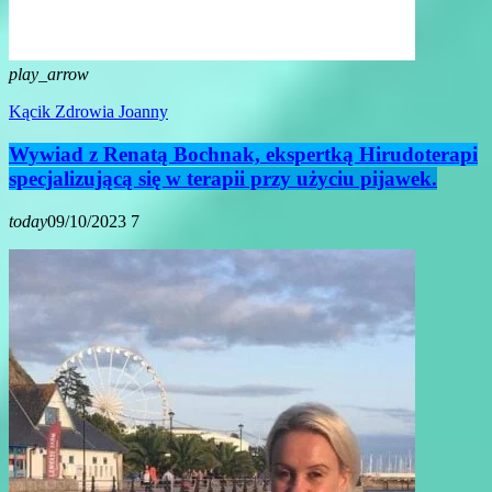
play_arrow
Kącik Zdrowia Joanny
Wywiad z Renatą Bochnak, ekspertką Hirudoterapi
specjalizującą się w terapii przy użyciu pijawek.
today
09/10/2023
7