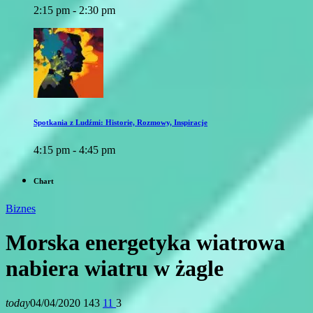
2:15 pm - 2:30 pm
Spotkania z Ludźmi: Historie, Rozmowy, Inspiracje
4:15 pm - 4:45 pm
Chart
Biznes
Morska energetyka wiatrowa
nabiera wiatru w żagle
today
04/04/2020
143
11
3