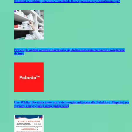
Konflikt w Polskiej Parafii w Sheffield: Rzeczywistość czy dezinformacja?
Prawo.pl: apteki wreszcie doczekają się dofinansowania za nocne i świąteczne
dyżury
Czy Wielka Brytania znów staje się wrogim miejscem dla Polaków? Niepokojące
sygnały z brytyjskiej sceny politycznej