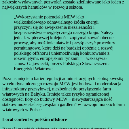
zakresie wydawanych pozwoleń zostało zdefiniowane jako jeden z
największych hamulców w rozwoju sektora.
„Wykorzystanie potencjału MEW jako
wielkoskalowego odnawialnego źródła energii
przyczyni się do zwiększenia niezależności i
bezpieczeństwa energetycznego naszego kraju. Należy
jednak w pierwszej kolejności zoptymalizować obecne
procesy, aby możliwie ułatwić i przyśpieszyć procedury
permittingowe, które dziś najbardziej opóźniają rozwój
polskiego offshoru i uniemożliwiają konkurowanie z
rozwiniętymi, europejskimi rynkami” – wskazywał
Janusz Gajowiecki, prezes Polskiego Stowarzyszenia
Energetyki Wiatrowej.
Poza usunięciem barier regulacji administracyjnych istotną kwestią
w celu dynamicznego rozwoju MEW jest budowa i modernizacja
infrastruktury przesyłowej, niezbędnej do przyłączenia farm
wiatrowych na Bałtyku. Istnieje także ryzyko ograniczonej
dostępności floty do budowy MEW – niewystarczająca ilość
statków może stać się „wąskim gardłem” w rozwoju morskich farm
wiatrowych w Polsce.
Local content w polskim offshore