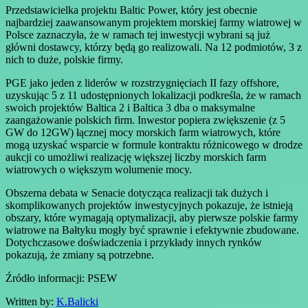
Przedstawicielka projektu Baltic Power, który jest obecnie
najbardziej zaawansowanym projektem morskiej farmy wiatrowej w
Polsce zaznaczyła, że w ramach tej inwestycji wybrani są już
główni dostawcy, którzy będą go realizowali. Na 12 podmiotów, 3 z
nich to duże, polskie firmy.
PGE jako jeden z liderów w rozstrzygnięciach II fazy offshore,
uzyskując 5 z 11 udostępnionych lokalizacji podkreśla, że w ramach
swoich projektów Baltica 2 i Baltica 3 dba o maksymalne
zaangażowanie polskich firm. Inwestor popiera zwiększenie (z 5
GW do 12GW) łącznej mocy morskich farm wiatrowych, które
mogą uzyskać wsparcie w formule kontraktu różnicowego w drodze
aukcji co umożliwi realizację większej liczby morskich farm
wiatrowych o większym wolumenie mocy.
Obszerna debata w Senacie dotycząca realizacji tak dużych i
skomplikowanych projektów inwestycyjnych pokazuje, że istnieją
obszary, które wymagają optymalizacji, aby pierwsze polskie farmy
wiatrowe na Bałtyku mogły być sprawnie i efektywnie zbudowane.
Dotychczasowe doświadczenia i przykłady innych rynków
pokazują, że zmiany są potrzebne.
Źródło informacji: PSEW
Written by:
K.Balicki