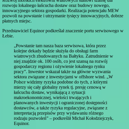
Rozwój morskich elektrowni wiatrowych stanowi szansę dla
rozwoju lokalnego łańcucha dostaw oraz budowy nowego,
innowacyjnego sektora gospodarki. Realizacja potencjału MEW
pozwoli na powstanie i utrzymanie tysięcy innowacyjnych, dobrze
płatnych miejsc.
Przedstawiciel Equinor podkreślał znaczenie portu serwisowego w
Łebie.
„Powstanie tam nasza baza serwisowa, która przez
kolejne dekady będzie służyła do obsługi farm
wiatrowych zbudowanych na Bałtyku. Zatrudnienie w
niej znajdzie ok. 100 osób, co jest szansą na rozwój
gospodarczy regionu i ożywienie lokalnego rynku
pracy”. Inwestor wskazał także na główne wyzwania
sektora związane z inwestycjami w offshore wind. „W
Polsce widzimy ryzyka podobne do tych, z którymi
mierzy się cały globalny rynek tj. presję cenową w
łańcuchu dostaw, wynikającą z sytuacji
makroekonomicznej, wielości trwających i
planowanych inwestycji i ograniczonej dostępności
dostawców, a także ryzyka regulacyjne, związane z
interpretacją przepisów przy wydawaniu różnego
rodzaju pozwoleń” – podkreślił Michał Kołodziejczyk,
Equinor.