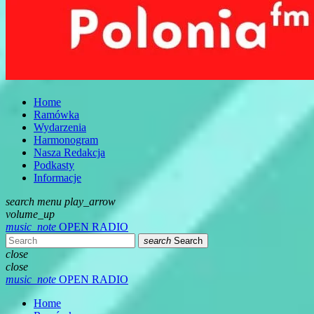
Home
Ramówka
Wydarzenia
Harmonogram
Nasza Redakcja
Podkasty
Informacje
search
menu
play_arrow
volume_up
music_note
OPEN RADIO
search
Search
close
close
music_note
OPEN RADIO
Home