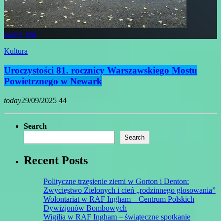
insert_link
Kultura
Uroczystości 81. rocznicy Warszawskiego Mostu
Powietrznego w Newark
today
29/09/2025
44
Search
Search
Recent Posts
Polityczne trzęsienie ziemi w Gorton i Denton:
Zwycięstwo Zielonych i cień „rodzinnego głosowania”
Wolontariat w RAF Ingham – Centrum Polskich
Dywizjonów Bombowych
Wigilia w RAF Ingham – świąteczne spotkanie