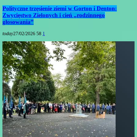
Polityczne trzęsienie ziemi w Gorton i Denton:
Zwycięstwo Zielonych i cień „rodzinnego
głosowania”
today
27/02/2026
58
1