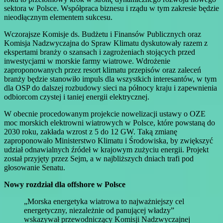
sektora w Polsce. Współpraca biznesu i rządu w tym zakresie będzie
nieodłącznym elementem sukcesu.
Wczorajsze Komisje ds. Budżetu i Finansów Publicznych oraz
Komisja Nadzwyczajna do Spraw Klimatu dyskutowały razem z
ekspertami branży o szansach i zagrożeniach stojących przed
inwestycjami w morskie farmy wiatrowe. Wdrożenie
zaproponowanych przez resort klimatu przepisów oraz zaleceń
branży będzie stanowiło impuls dla wszystkich interesantów, w tym
dla OSP do dalszej rozbudowy sieci na północy kraju i zapewnienia
odbiorcom czystej i taniej energii elektrycznej.
W obecnie procedowanym projekcie nowelizacji ustawy o OZE
moc morskich elektrowni wiatrowych w Polsce, które powstaną do
2030 roku, zakłada wzrost z 5 do 12 GW. Taką zmianę
zaproponowało Ministerstwo Klimatu i Środowiska, by zwiększyć
udział odnawialnych źródeł w krajowym zużyciu energii. Projekt
został przyjęty przez Sejm, a w najbliższych dniach trafi pod
głosowanie Senatu.
Nowy rozdział dla offshore w Polsce
„Morska energetyka wiatrowa to najważniejszy cel
energetyczny, niezależnie od panującej władzy”
wskazywał przewodniczący Komisji Nadzwyczajnej