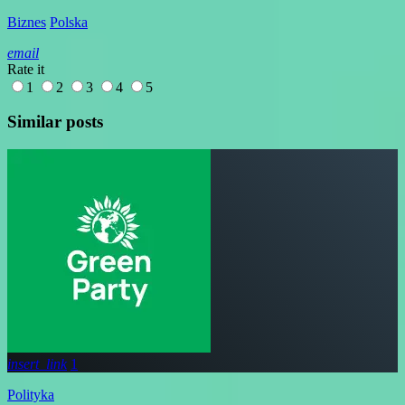
Biznes
Polska
email
Rate it
1
2
3
4
5
Similar posts
insert_link
1
Polityka