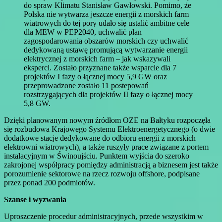
do spraw Klimatu Stanisław Gawłowski. Pomimo, że
Polska nie wytwarza jeszcze energii z morskich farm
wiatrowych do tej pory udało się ustalić ambitne cele
dla MEW w PEP2040, uchwalić plan
zagospodarowania obszarów morskich czy uchwalić
dedykowaną ustawę promującą wytwarzanie energii
elektrycznej z morskich farm – jak wskazywali
eksperci. Zostało przyznane także wsparcie dla 7
projektów I fazy o łącznej mocy 5,9 GW oraz
przeprowadzone zostało 11 postepowań
rozstrzygających dla projektów II fazy o łącznej mocy
5,8 GW.
Dzięki planowanym nowym źródłom OZE na Bałtyku rozpoczęła
się rozbudowa Krajowego Systemu Elektroenergetycznego (o dwie
dodatkowe stacje dedykowane do odbioru energii z morskich
elektrowni wiatrowych), a także ruszyły prace związane z portem
instalacyjnym w Świnoujściu. Punktem wyjścia do szeroko
zakrojonej współpracy pomiędzy administracją a biznesem jest także
porozumienie sektorowe na rzecz rozwoju offshore, podpisane
przez ponad 200 podmiotów.
Szanse i wyzwania
Uproszczenie procedur administracyjnych, przede wszystkim w