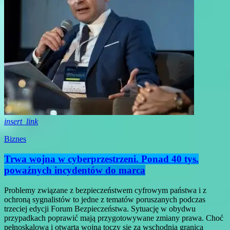
insert_link
Biznes
Trwa wojna w cyberprzestrzeni. Ponad 40 tys.
poważnych incydentów do marca
Problemy związane z bezpieczeństwem cyfrowym państwa i z
ochroną sygnalistów to jedne z tematów poruszanych podczas
trzeciej edycji Forum Bezpieczeństwa. Sytuację w obydwu
przypadkach poprawić mają przygotowywane zmiany prawa. Choć
pełnoskalowa i otwarta wojna toczy się za wschodnią granicą