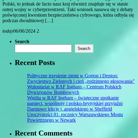
Polski, to jednak de facto nasz kraj również znajduje się w stanie
ostrej wojny w cyberprzestrzeni. Taki wniosek nasuwa się z debaty
poświęconej kwestiom bezpieczeństwa cyfrowego, która odbyła się
podczas dwudniowej […]
today
06/06/2024
2
Search
Search
Recent Posts
Polityczne trzęsienie ziemi w Gorton i Denton:
Zwycięstwo Zielonych i cień „rodzinnego głosowania”
Wolontariat w RAF Ingham – Centrum Polskich
Dywizjonów Bombowych
Wigilia w RAF Ingham – świąteczne spotkanie
pamięci, wspólnoty i polsko-brytyjskiej przyjaźni
Darmowe lekcje j. angielskiego w Sheffield
Uroczystości 81. rocznicy Warszawskiego Mostu
Powietrznego w Newark
Recent Comments