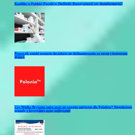
Konflikt w Polskiej Parafii w Sheffield: Rzeczywistość czy dezinformacja?
Prawo.pl: apteki wreszcie doczekają się dofinansowania za nocne i świąteczne
dyżury
Czy Wielka Brytania znów staje się wrogim miejscem dla Polaków? Niepokojące
sygnały z brytyjskiej sceny politycznej