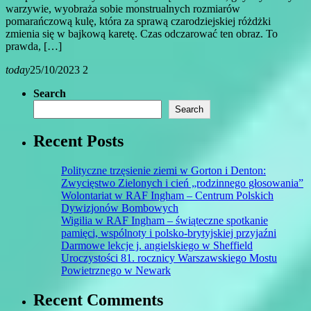
warzywie, wyobraża sobie monstrualnych rozmiarów
pomarańczową kulę, która za sprawą czarodziejskiej różdżki
zmienia się w bajkową karetę. Czas odczarować ten obraz. To
prawda, […]
today
25/10/2023
2
Search
Search
Recent Posts
Polityczne trzęsienie ziemi w Gorton i Denton:
Zwycięstwo Zielonych i cień „rodzinnego głosowania”
Wolontariat w RAF Ingham – Centrum Polskich
Dywizjonów Bombowych
Wigilia w RAF Ingham – świąteczne spotkanie
pamięci, wspólnoty i polsko-brytyjskiej przyjaźni
Darmowe lekcje j. angielskiego w Sheffield
Uroczystości 81. rocznicy Warszawskiego Mostu
Powietrznego w Newark
Recent Comments