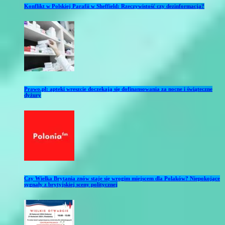
Konflikt w Polskiej Parafii w Sheffield: Rzeczywistość czy dezinformacja?
Prawo.pl: apteki wreszcie doczekają się dofinansowania za nocne i świąteczne
dyżury
Czy Wielka Brytania znów staje się wrogim miejscem dla Polaków? Niepokojące
sygnały z brytyjskiej sceny politycznej