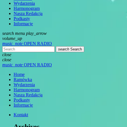
Wydarzenia
Harmonogram
Nasza Redakcja
Podkasty
Informacje
search
menu
play_arrow
volume_up
music_note
OPEN RADIO
search
Search
close
close
music_note
OPEN RADIO
Home
Ramówka
Wydarzenia
Harmonogram
Nasza Redakcja
Podkasty
Informacje
Kontakt
Archives