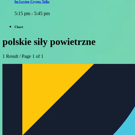
Im Loving Crypto Talks
5:15 pm - 5:45 pm
Chart
polskie siły powietrzne
1 Result / Page 1 of 1