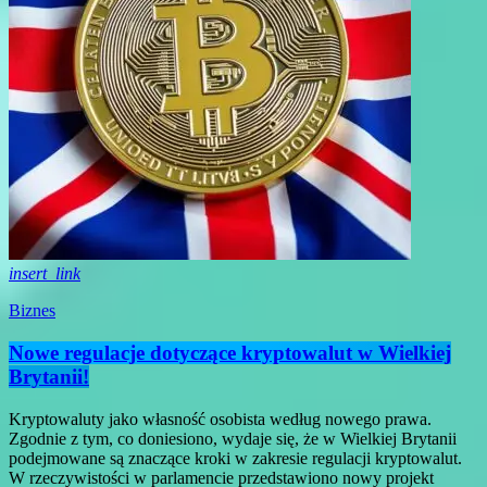
insert_link
Biznes
Nowe regulacje dotyczące kryptowalut w Wielkiej
Brytanii!
Kryptowaluty jako własność osobista według nowego prawa.
Zgodnie z tym, co doniesiono, wydaje się, że w Wielkiej Brytanii
podejmowane są znaczące kroki w zakresie regulacji kryptowalut.
W rzeczywistości w parlamencie przedstawiono nowy projekt