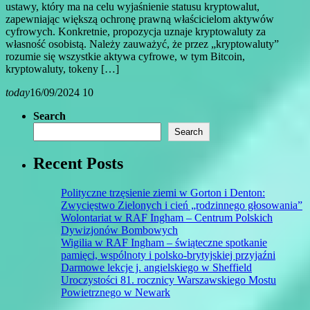
ustawy, który ma na celu wyjaśnienie statusu kryptowalut,
zapewniając większą ochronę prawną właścicielom aktywów
cyfrowych. Konkretnie, propozycja uznaje kryptowaluty za
własność osobistą. Należy zauważyć, że przez „kryptowaluty”
rozumie się wszystkie aktywa cyfrowe, w tym Bitcoin,
kryptowaluty, tokeny […]
today
16/09/2024
10
Search
Search
Recent Posts
Polityczne trzęsienie ziemi w Gorton i Denton:
Zwycięstwo Zielonych i cień „rodzinnego głosowania”
Wolontariat w RAF Ingham – Centrum Polskich
Dywizjonów Bombowych
Wigilia w RAF Ingham – świąteczne spotkanie
pamięci, wspólnoty i polsko-brytyjskiej przyjaźni
Darmowe lekcje j. angielskiego w Sheffield
Uroczystości 81. rocznicy Warszawskiego Mostu
Powietrznego w Newark