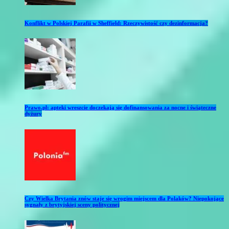
Konflikt w Polskiej Parafii w Sheffield: Rzeczywistość czy dezinformacja?
Prawo.pl: apteki wreszcie doczekają się dofinansowania za nocne i świąteczne
dyżury
Czy Wielka Brytania znów staje się wrogim miejscem dla Polaków? Niepokojące
sygnały z brytyjskiej sceny politycznej