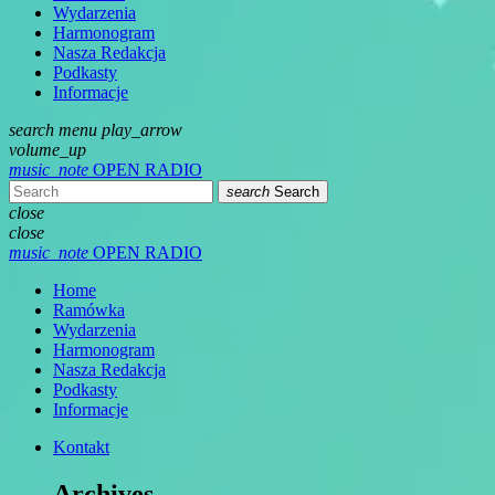
Wydarzenia
Harmonogram
Nasza Redakcja
Podkasty
Informacje
search
menu
play_arrow
volume_up
music_note
OPEN RADIO
search
Search
close
close
music_note
OPEN RADIO
Home
Ramówka
Wydarzenia
Harmonogram
Nasza Redakcja
Podkasty
Informacje
Kontakt
Archives