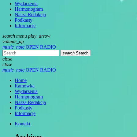
Wydarzenia
Harmonogram
Nasza Redakcja
Podkasty
Informacje
search
menu
play_arrow
volume_up
music_note
OPEN RADIO
search
Search
close
close
music_note
OPEN RADIO
Home
Ramówka
Wydarzenia
Harmonogram
Nasza Redakcja
Podkasty
Informacje
Kontakt
Archives