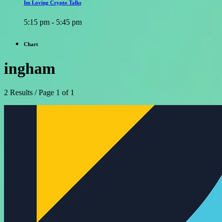
Im Loving Crypto Talks
5:15 pm - 5:45 pm
Chart
ingham
2 Results / Page 1 of 1