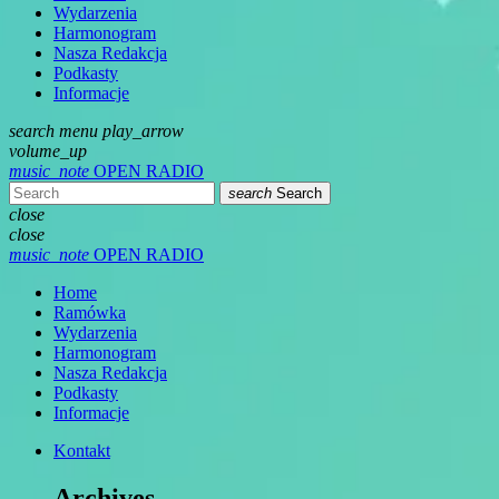
Wydarzenia
Harmonogram
Nasza Redakcja
Podkasty
Informacje
search
menu
play_arrow
volume_up
music_note
OPEN RADIO
search
Search
close
close
music_note
OPEN RADIO
Home
Ramówka
Wydarzenia
Harmonogram
Nasza Redakcja
Podkasty
Informacje
Kontakt
Archives