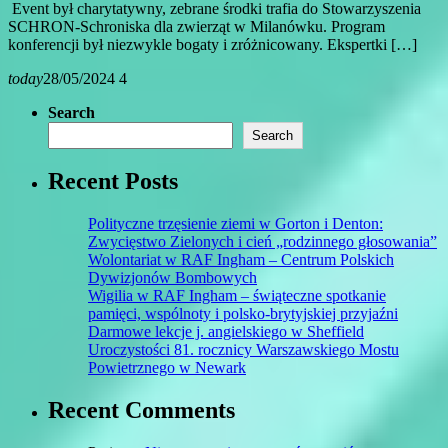
Event był charytatywny, zebrane środki trafia do Stowarzyszenia
SCHRON-Schroniska dla zwierząt w Milanówku. Program
konferencji był niezwykle bogaty i zróżnicowany. Ekspertki […]
today
28/05/2024
4
Search
Search
Recent Posts
Polityczne trzęsienie ziemi w Gorton i Denton:
Zwycięstwo Zielonych i cień „rodzinnego głosowania”
Wolontariat w RAF Ingham – Centrum Polskich
Dywizjonów Bombowych
Wigilia w RAF Ingham – świąteczne spotkanie
pamięci, wspólnoty i polsko-brytyjskiej przyjaźni
Darmowe lekcje j. angielskiego w Sheffield
Uroczystości 81. rocznicy Warszawskiego Mostu
Powietrznego w Newark
Recent Comments