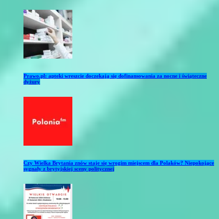
Prawo.pl: apteki wreszcie doczekają się dofinansowania za nocne i świąteczne
dyżury
Czy Wielka Brytania znów staje się wrogim miejscem dla Polaków? Niepokojące
sygnały z brytyjskiej sceny politycznej