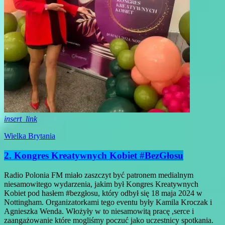
insert_link
Wielka Brytania
2. Kongres Kreatywnych Kobiet #BezGłosu
Radio Polonia FM miało zaszczyt być patronem medialnym
niesamowitego wydarzenia, jakim był Kongres Kreatywnych
Kobiet pod hasłem #bezgłosu, który odbył się 18 maja 2024 w
Nottingham. Organizatorkami tego eventu były Kamila Kroczak i
Agnieszka Wenda. Włożyły w to niesamowitą pracę ,serce i
zaangażowanie które mogliśmy poczuć jako uczestnicy spotkania.