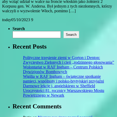
aby wziąć udział w walce na froncie włoskim jako żołnierz 2
Korpusu gen. W. Andersa. Był jednym z tych niezłomnych, którzy
walczyli o wyzwolenie Włoch, pomimo […]
today
05/10/2023
9
Search
Search
Recent Posts
Polityczne trzęsienie ziemi w Gorton i Denton:
Zwycięstwo Zielonych i cień „rodzinnego głosowania”
Wolontariat w RAF Ingham – Centrum Polskich
Dywizjonów Bombowych
Wigilia w RAF Ingham – świąteczne spotkanie
pamięci, wspólnoty i polsko-brytyjskiej przyjaźni
Darmowe lekcje j. angielskiego w Sheffield
Uroczystości 81. rocznicy Warszawskiego Mostu
Powietrznego w Newark
Recent Comments