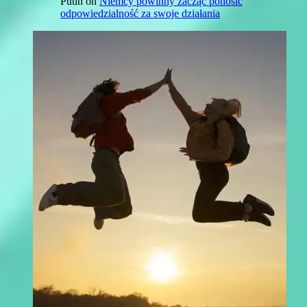
Putin
on
Niemcy powinny zacząć ponosić
odpowiedzialność za swoje działania