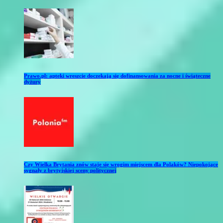
Prawo.pl: apteki wreszcie doczekają się dofinansowania za nocne i świąteczne
dyżury
Czy Wielka Brytania znów staje się wrogim miejscem dla Polaków? Niepokojące
sygnały z brytyjskiej sceny politycznej