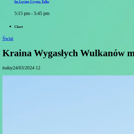
Im Loving Crypto Talks
5:15 pm - 5:45 pm
Chart
Świat
Kraina Wygasłych Wulkanów mo
today
24/03/2024
12