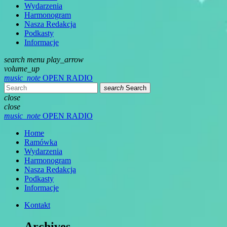
Wydarzenia
Harmonogram
Nasza Redakcja
Podkasty
Informacje
search
menu
play_arrow
volume_up
music_note
OPEN RADIO
search
Search
close
close
music_note
OPEN RADIO
Home
Ramówka
Wydarzenia
Harmonogram
Nasza Redakcja
Podkasty
Informacje
Kontakt
Archives